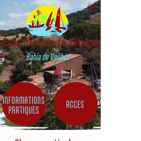
Base Náutica de Salagou
Bahía de Vailhés
INFORMATIONS
ACCES
PRATIQUES